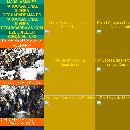
MAJALASNA.ES
PARQUNACIONAL
SIERRA
DEGUADARRAMA.ES
PARQUNACIONAL
Por 7 Picos en invierno -
Por el Arroyo del Ch
SIERRA
Cercedilla
Navacerra
DEGUADARRAMA.COM
EZEQUIEL.EU
EZEQUIEL.INFO
Helada en el Valle de la
FUENFRÍA
Por Bustarviejo- El
Por Cabeza de Hierro
Mondalindo
de las Cerradi
Nevada en Río Pradillo
Por Hoyo Cerrado - La Pedriza
Por Hoyo de Man
CERCEDILLA nevada en
Enero de 2013