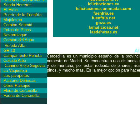
felicitaciones.eu
Senda Herreros
felicitaciones-animadas.com
El Hielo
fuenfria.es
Puerto de la Fuenfría
fuenftria.net
Majalasna
goza.es
Camino Schmid
lamaliciosa.net
Fotos de Pinos
lasdehesas.es
Navarrolaque
Camino del Agua
International Copyrigh
Vereda Alta
GR-10
Al
Campamento Peñóta
Cercedilla es un municipio español de la provin
Collado Albo
noroeste de Madrid. Se encuentra a una distancia d
Camino Viejo Segovia
y de montaña, por estar rodeada de pinares, ríos
pinos, y mucho mas. Es la mejor opción para hace
La Vaqueriza
Los parapetos
Pantano Dehesas
Otros Paisajes
Flora de Cercedilla
Fauna de Cercedilla