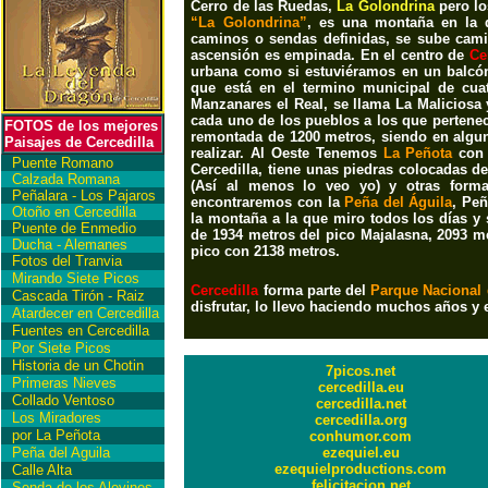
Cerro de las Ruedas,
La Golondrina
pero l
“La Golondrina”
, es una montaña en la q
caminos o sendas definidas, se sube camin
ascensión es empinada. En el centro de
Ce
urbana como si estuviéramos en un balcón
que está en el termino municipal de cuat
Manzanares el Real, se llama La Maliciosa 
cada uno de los pueblos a los que pertenec
FOTOS de los mejores
remontada de 1200 metros, siendo en algun
Paisajes de Cercedilla
realizar. Al Oeste Tenemos
La Peñota
con 
Puente Romano
Cercedilla, tiene unas piedras colocadas 
Calzada Romana
(Así al menos lo veo yo) y otras form
Peñalara - Los Pajaros
encontraremos con la
Peña del Águila
, Peñ
Otoño en Cercedilla
la montaña a la que miro todos los días y 
Puente de Enmedio
de 1934 metros del pico Majalasna, 2093 me
Ducha - Alemanes
pico con 2138 metros.
Fotos del Tranvia
Mirando Siete Picos
Cercedilla
forma parte del
Parque Nacional 
Cascada Tirón - Raiz
disfrutar, lo llevo haciendo muchos años 
Atardecer en Cercedilla
Fuentes en Cercedilla
Por Siete Picos
Historia de un Chotin
7picos.net
Primeras Nieves
cercedilla.eu
Collado Ventoso
cercedilla.net
Los Miradores
cercedilla.org
por La Peñota
conhumor.com
Peña del Aguila
ezequiel.eu
ezequielproductions.com
Calle Alta
felicitacion.net
Senda de los Alevines