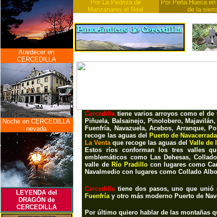
Por La Pedriza de
Por Peña Hueca en 
Manzanares el Real
de la sierr
Atardecer en
CERCEDILLA
Cercedilla
tiene varios arroyos como el de
Piñuela, Balsainejo, Pinolobero, Majavilán,
Noche en CERCEDILLA
Fuenfría, Navazuela, Acebos, Arranque, Po
nevada
recoge las aguas del
Puerto de Navacerrada
La Venta
que recoge las aguas del
Valle de 
Estos ríos conforman los tres valles q
emblemáticos como
Las Dehesas, Collado
valle de
Río Pradillo
con lugares como
Ca
Navalmedio
con lugares como
Collado Albo,
Cercedilla
tiene dos pasos, uno que unió
LEYENDA del
Fuenfría
y otro más moderno P
uerto de Na
DRAGÓN de
CERCEDILLA
Por último quiero hablar de las montañas 