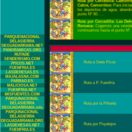
Ruta por Cercedilla: Camorri
Cabra, Camorritos:
Para inicia
los depósitos de agua, aband
punto Nº 80......
Ruta por Cercedilla: Las Deh
Romana:
Cogemos una vereda q
continuamos hasta el punto Nº. 9
PARQUENACIONAL
DELASIERRA
DEGUADARRAMA.NET
PANORAMICAS.ORG
RUTADE
SENDERISMO.COM
Ruta a Siete Picos
7PICOS.NET
FUENFRIA.ES
LASDEHESAS.ES
MAJALASNA.COM
PARRAO.ES
Ruta a P. Fuenfría
MALICIOSA.NET
FUENFRIA.NET
MISFUENTES.COM
PARQUNACIONAL
DELASIERRA
Ruta por la Piñuela
DEGUADARRAMA.info
PARQUNACIONAL
DELASIERRA
DEGUADARRAMA.ORG
Ruta por Poyalejos
LASDEHESAS.NET
FUENFRIA.ES