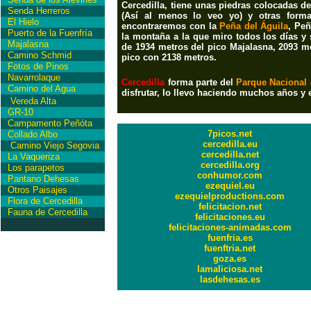
Cercedilla, tiene unas piedras colocadas 
Senda Herreros
(Así al menos lo veo yo) y otras form
El Hielo
encontraremos con la
Peña del Águila
, Peñ
Puerto de la Fuenfría
la montaña a la que miro todos los días y 
Majalasna
de 1934 metros del pico Majalasna, 2093 me
Camino Schmid
pico con 2138 metros.
Fotos de Pinos
Navarrolaque
Cercedilla
forma parte del
Parque Nacional 
Camino del Agua
disfrutar, lo llevo haciendo muchos años 
Vereda Alta
GR-10
Campamento Peñóta
7picos.net
Collado Albo
cercedilla.eu
Camino Viejo Segovia
cercedilla.net
La Vaqueriza
cercedilla.org
Los parapetos
conhumor.com
Pantano Dehesas
ezequiel.eu
Otros Paisajes
ezequielproductions.com
Flora de Cercedilla
felicitacion.net
Fauna de Cercedilla
felicitaciones.eu
felicitaciones-animadas.com
fuenfria.es
fuenftria.net
goza.es
lamaliciosa.net
lasdehesas.es
International Copyrigh