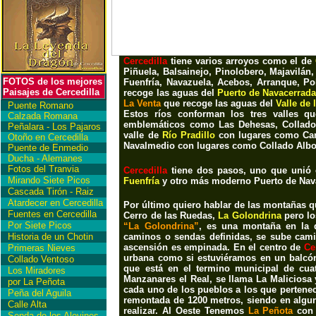
Cercedilla
tiene varios arroyos como el de
Piñuela, Balsainejo, Pinolobero, Majavilán,
FOTOS de los mejores
Fuenfría, Navazuela, Acebos, Arranque, Po
Paisajes de Cercedilla
recoge las aguas del
Puerto de Navacerrada
La Venta
que recoge las aguas del
Valle de 
Puente Romano
Estos ríos conforman los tres valles q
Calzada Romana
emblemáticos como
Las Dehesas, Collado
Peñalara - Los Pajaros
valle de
Río Pradillo
con lugares como
Ca
Otoño en Cercedilla
Navalmedio
con lugares como
Collado Albo,
Puente de Enmedio
Ducha - Alemanes
Fotos del Tranvia
Cercedilla
tiene dos pasos, uno que unió
Mirando Siete Picos
Fuenfría
y otro más moderno P
uerto de Na
Cascada Tirón - Raiz
Atardecer en Cercedilla
Por último quiero hablar de las montañas 
Fuentes en Cercedilla
Cerro de las Ruedas,
La Golondrina
pero l
Por Siete Picos
“La Golondrina”
, es una montaña en la q
Historia de un Chotin
caminos o sendas definidas, se sube camin
ascensión es empinada. En el centro de
Ce
Primeras Nieves
urbana como si estuviéramos en un balcón
Collado Ventoso
que está en el termino municipal de cuat
Los Miradores
Manzanares el Real, se llama La Maliciosa 
por La Peñota
cada uno de los pueblos a los que pertenec
Peña del Aguila
remontada de 1200 metros, siendo en algun
Calle Alta
realizar. Al Oeste Tenemos
La Peñota
con 
Senda de los Alevines