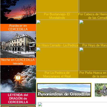
Por Bustarviejo- El
Por Cabeza de Hierro
Mondalindo
de las Cerradi
Atardecer en
CERCEDILLA
Por Hoyo Cerrado - La Pedriza
Por Hoyo de Man
Noche en CERCEDILLA
nevada
Por La Pedriza de
Por Peña Hueca en 
Manzanares el Real
de la sierr
LEYENDA del
DRAGÓN de
CERCEDILLA