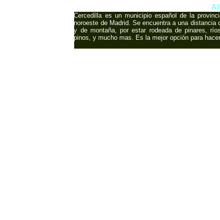
Al
Cercedilla es un municipio español de la provin
noroeste de Madrid. Se encuentra a una distancia d
y de montaña, por estar rodeada de pinares, ríos
pinos, y mucho mas. Es la mejor opción para hace