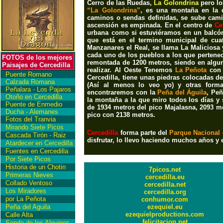
Cerro de las Ruedas,
La Golondrina
pero l
“La Golondrina”
, es una montaña en la q
caminos o sendas definidas, se sube camin
ascensión es empinada. En el centro de
Ce
urbana como si estuviéramos en un balcón
que está en el termino municipal de cuat
Manzanares el Real, se llama La Maliciosa 
cada uno de los pueblos a los que pertenec
FOTOS de los mejores
remontada de 1200 metros, siendo en algun
Paisajes de Cercedilla
realizar. Al Oeste Tenemos
La Peñota
con 
Puente Romano
Cercedilla, tiene unas piedras colocadas 
Calzada Romana
(Así al menos lo veo yo) y otras form
Peñalara - Los Pajaros
encontraremos con la
Peña del Águila
, Peñ
Otoño en Cercedilla
la montaña a la que miro todos los días y 
Puente de Enmedio
de 1934 metros del pico Majalasna, 2093 me
Ducha - Alemanes
pico con 2138 metros.
Fotos del Tranvia
Mirando Siete Picos
Cercedilla
forma parte del
Parque Nacional 
Cascada Tirón - Raiz
disfrutar, lo llevo haciendo muchos años 
Atardecer en Cercedilla
Fuentes en Cercedilla
Por Siete Picos
Historia de un Chotin
7picos.net
Primeras Nieves
cercedilla.eu
Collado Ventoso
cercedilla.net
Los Miradores
cercedilla.org
por La Peñota
conhumor.com
Peña del Aguila
ezequiel.eu
ezequielproductions.com
Calle Alta
felicitacion.net
Senda de los Alevines