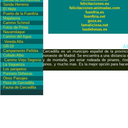
felicitaciones.eu
Senda Herreros
felicitaciones-animadas.com
El Hielo
fuenfria.es
Puerto de la Fuenfría
fuenftria.net
Majalasna
goza.es
Camino Schmid
lamaliciosa.net
Fotos de Pinos
lasdehesas.es
Navarrolaque
Camino del Agua
International Copyrigh
Vereda Alta
GR-10
Al
Campamento Peñóta
Cercedilla es un municipio español de la provin
Collado Albo
noroeste de Madrid. Se encuentra a una distancia d
Camino Viejo Segovia
y de montaña, por estar rodeada de pinares, ríos
pinos, y mucho mas. Es la mejor opción para hace
La Vaqueriza
Los parapetos
Pantano Dehesas
Otros Paisajes
Flora de Cercedilla
Fauna de Cercedilla