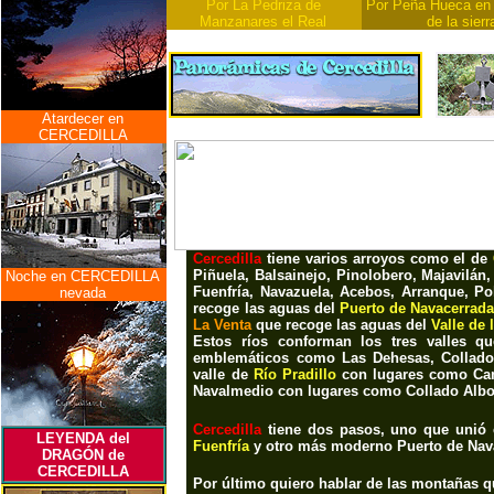
Por La Pedriza de
Por Peña Hueca en 
Manzanares el Real
de la sierr
Atardecer en
CERCEDILLA
Cercedilla
tiene varios arroyos como el de
Piñuela, Balsainejo, Pinolobero, Majavilán,
Noche en CERCEDILLA
Fuenfría, Navazuela, Acebos, Arranque, Po
nevada
recoge las aguas del
Puerto de Navacerrada
La Venta
que recoge las aguas del
Valle de 
Estos ríos conforman los tres valles q
emblemáticos como
Las Dehesas, Collado
valle de
Río Pradillo
con lugares como
Ca
Navalmedio
con lugares como
Collado Albo,
Cercedilla
tiene dos pasos, uno que unió
LEYENDA del
Fuenfría
y otro más moderno P
uerto de Na
DRAGÓN de
CERCEDILLA
Por último quiero hablar de las montañas 