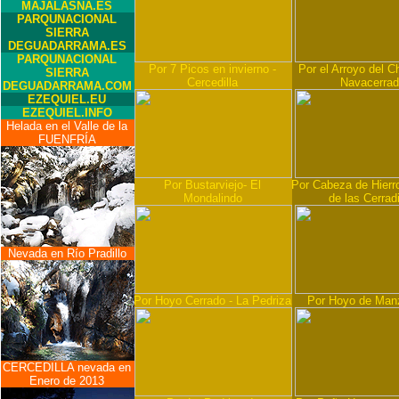
MAJALASNA.ES
PARQUNACIONAL
SIERRA
DEGUADARRAMA.ES
PARQUNACIONAL
Por 7 Picos en invierno -
Por el Arroyo del Ch
SIERRA
Cercedilla
Navacerra
DEGUADARRAMA.COM
EZEQUIEL.EU
EZEQUIEL.INFO
Helada en el Valle de la
FUENFRÍA
Por Bustarviejo- El
Por Cabeza de Hierro
Mondalindo
de las Cerradi
Nevada en Río Pradillo
Por Hoyo Cerrado - La Pedriza
Por Hoyo de Man
CERCEDILLA nevada en
Enero de 2013