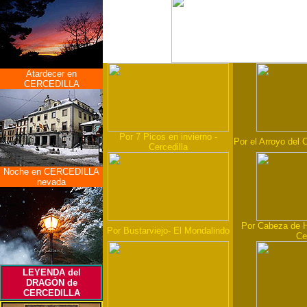
Atardecer en
CERCEDILLA
Por 7 Picos en invierno -
Por el Arroyo del 
Cercedilla
Noche en CERCEDILLA
nevada
Por Cabeza de Hi
Por Bustarviejo- El Mondalindo
Ce
LEYENDA del
DRAGÓN de
CERCEDILLA