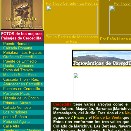
Por Hoyo Cerrado - La Pedriza
Por Hoyo
FOTOS de los mejores
Por La Pedriza de Manzanares
Paisajes de Cercedilla
Por Peña Hueca en 
el Real
Puente Romano
Calzada Romana
Peñalara - Los Pajaros
Otoño en Cercedilla
Puente de Enmedio
Ducha - Alemanes
Fotos del Tranvia
Mirando Siete Picos
Cascada Tirón - Raiz
Atardecer en Cercedilla
Fuentes en Cercedilla
Por Siete Picos
Historia de un Chotin
Primeras Nieves
Cercedilla
tiene varios arroyos como el
Collado Ventoso
Pinolobero, Majavilán, Barranca (Marichiva
Los Miradores
Matasalgado, del Judío
. Tres ríos el de
Na
por La Peñota
aguas de
7 Picos
y el
Río de La Venta
que 
Peña del Aguila
Estos ríos conforman los tres valles que
Calle Alta
Collado de Marichiva, Las Berceas, Navarr
o la Pradera de Majalasna. El Valle de Na
Senda de los Alevines