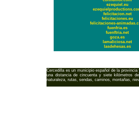
ezequiel.eu
ezequielproductions.c
felicitacion.net
felicitaciones.eu
felicitaciones-animadas.
fuenfria.es
fuenftria.net
goza.es
lamaliciosa.net
lasdehesas.es
Internatio
Cercedilla es un municipio español de la provinci
una distancia de cincuenta y siete kilómetros de
naturaleza, rutas, sendas, caminos, montañas, nie