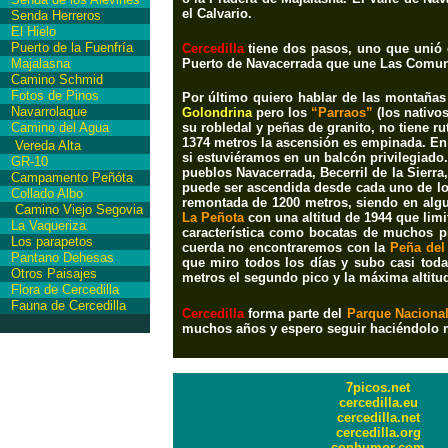
el Calvario.
Senda Herreros
El Hielo
Puerto de la Fuenfría
Cercedilla
tiene dos pasos, uno que unió
Majalasna
P
uerto de Navacerrada
que une Las
Comuni
Camino Schmid
Fotos de Pinos
Por último quiero hablar de las montaña
Navarrolaque
Golondrina
pero los
“Parraos”
(los nativos
Camino del Agua
su robledal y peñas de granito, no tiene r
1374 metros la ascensión es empinada. En
Vereda Alta
si estuviéramos en un balcón privilegiado
GR-10
pueblos Navacerrada, Becerril de la Sierra
Campamento Peñóta
puede ser ascendida desde cada uno de los
Collado Albo
remontada de 1200 metros, siendo en algu
Camino Viejo Segovia
La Peñota
con una altitud de 1944 que lim
La Vaqueriza
característica como bocatas de muchos pi
Los parapetos
cuerda no encontraremos con la
Peña del
Pantano Dehesas
que miro todos los días y subo casi toda
Otros Paisajes
metros el segundo pico y la máxima altitu
Flora de Cercedilla
Fauna de Cercedilla
Cercedilla
forma parte del
Parque Nacional
muchos años y espero seguir haciéndolo
7picos.net
cercedilla.eu
cercedilla.net
cercedilla.org
conhumor.com