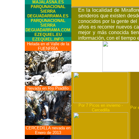
MAJALASNA.ES
PARQUNACIONAL
En la localidad de Miraflo
SIERRA
senderos que existen desde
DEGUADARRAMA.ES
PARQUNACIONAL
conocidos por la gente de
SIERRA
años es recorrer nuevos c
DEGUADARRAMA.COM
mejor y más conocida tien
EZEQUIEL.EU
información, con el tiempo 
EZEQUIEL.INFO
Helada en el Valle de la
FUENFRÍA
Nevada en Río Pradillo
Por 7 Picos en invierno -
Por 
Cercedilla
CERCEDILLA nevada en
Enero de 2013