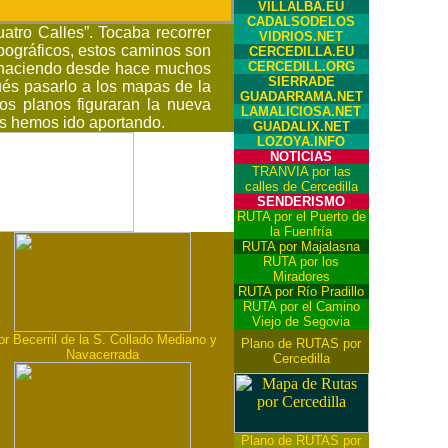
VILLALBA.EU
CADALSODELOS
atro Calles”. Tocaba recorrer
VIDRIOS.NET
pográficos, estos caminos son
CERCEDILLA.EU
CERCEDILL.ORG
s haciendo desde hace muchos
SIERRADE
és pasarlo a los mapas de la
GUADARRAMA.NET
os planos figuraran la nueva
LAMALICIOSA.NET
ros hemos ido aportando.
GUADALIX.NET
LOZOYA.INFO
NOTICIAS
TRANVIA por las
calles de Cercedilla
SENDERISMO
RUTA por el Puerto de
la Fuenfría
RUTA por Majalasna
RUTA por los
Miradores
RUTA por Río Pradillo
RUTA por el Camino
Viejo de Segovia
or Becerril de la S. Collado Mediano y
Plano de RUTAS por
Navacerrada
Cercedilla
Plano de RUTAS por