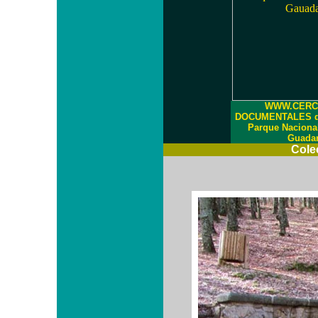
WWW.CERC
DOCUMENTALES de 
Parque Nacional
Guada
Cole