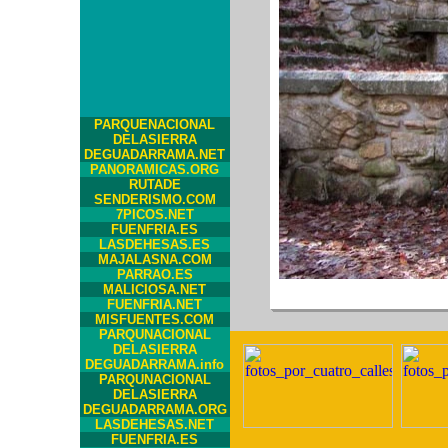
PARQUENACIONAL
DELASIERRA
DEGUADARRAMA.NET
PANORAMICAS.ORG
RUTADE
SENDERISMO.COM
7PICOS.NET
FUENFRIA.ES
LASDEHESAS.ES
MAJALASNA.COM
PARRAO.ES
MALICIOSA.NET
FUENFRIA.NET
MISFUENTES.COM
PARQUNACIONAL
DELASIERRA
DEGUADARRAMA.info
PARQUNACIONAL
DELASIERRA
DEGUADARRAMA.ORG
LASDEHESAS.NET
FUENFRIA.ES