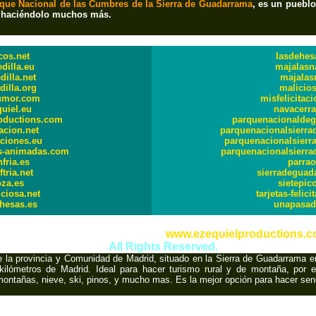
que Nacional de las Cumbres de la Sierra de Guadarrama
, es un pueblo
 haciéndolo muchos más.
WEB AMIGAS
cos.net
lasdehes
edilla.eu
majalasn
dilla.net
majalas
dilla.org
malicios
umor.com
misfelicitac
uiel.eu
navacerra
oductions.com
parquenacionalde
tacion.net
parquenacionalsierr
taciones.eu
parquenacionalsierr
es-animadas.com
parquenacionalsierra
nfria.es
parrao
ftria.net
sierradeguad
za.es
sietepic
iciosa.net
tarjetas-felic
hesas.es
unapasa
International Copyright © 2000,
www.ezequielproductions.
All Rights Reserved.
e la provincia y Comunidad de Madrid, situado en la Sierra de Guadarrama e
kilómetros de Madrid. Ideal para hacer turismo rural y de montaña, por es
montañas, nieve, ski, pinos, y mucho mas. Es la mejor opción para hacer se