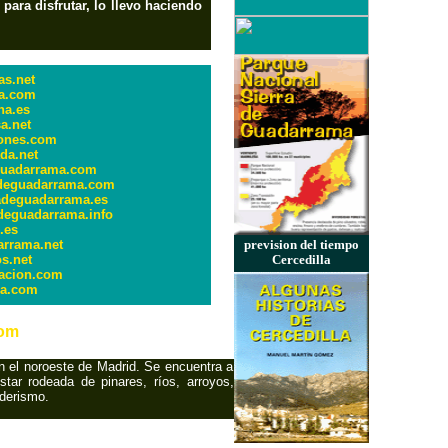
 para disfrutar, lo llevo haciendo
as.net
a.com
na.es
a.net
iones.com
da.net
guadarrama.com
adeguadarrama.com
adeguadarrama.es
deguadarrama.info
.es
arrama.net
prevision del tiempo
os.net
Cercedilla
itacion.com
da.com
com
n el noroeste de Madrid. Se encuentra a
tar rodeada de pinares, ríos, arroyos,
nderismo.