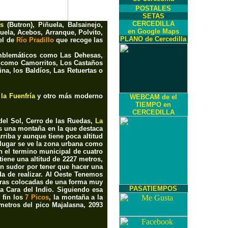
POSTALES
SETAS
CERCEDILLA
s
(Butron),
Piñuela, Balsainejo,
en Google Maps
zuela, Acebos, Arranque, Polvito,
PLANO de Cercedilla
 el de
Río Pradillo
que recoge las
emblemáticos como
Las Dehesas,
s como
Camorritos, Los Castaños
ina, los Baldíos, Las Retuertas o
 la Fuenfría
y otro más moderno
WEBCAM de el
TIEMPO en
CERCEDILLA
el Sol, Cerro de las Ruedas,
La
es una montaña en la que destaca
rriba y aunque tiene poca altitud
lugar se ve la zona urbana como
n el termino municipal de cuatro
tiene una altitud de 2227 metros,
on sudor por tener que hacer una
a de realizar. Al Oeste Tenemos
edras colocadas de una forma muy
PASATIEMPOS
a Cara del Indio. Siguiendo esa
 fin los
7 Picos
, la montaña a la
metros del pico Majalasna, 2093