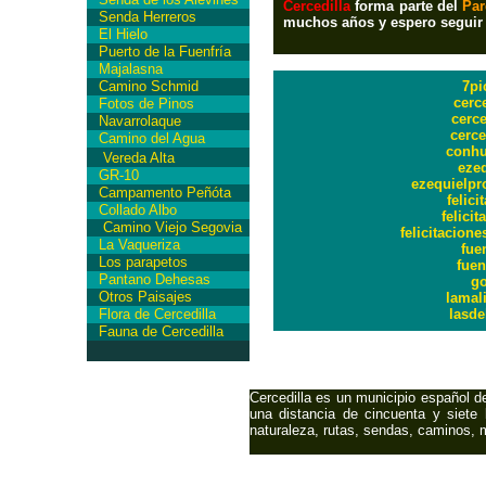
Cercedilla
forma parte del
Par
Senda Herreros
muchos años y espero seguir
El Hielo
Puerto de la Fuenfría
Majalasna
Camino Schmid
7pi
cerc
Fotos de Pinos
cerce
Navarrolaque
cerce
Camino del Agua
conh
Vereda Alta
ezeq
GR-10
ezequielpr
Campamento Peñóta
felici
Collado Albo
felici
Camino Viejo Segovia
felicitacion
La Vaqueriza
fue
Los parapetos
fuen
Pantano Dehesas
go
Otros Paisajes
lamal
Flora de Cercedilla
lasde
Fauna de Cercedilla
Cercedilla es un municipio español d
una distancia de cincuenta y siete 
naturaleza, rutas, sendas, caminos, 