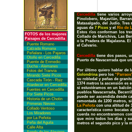
Cercedilla
tiene varios arro
Pinolobero, Majavilán, Barran
Matasalgado, del Judío
. Tres 
aguas de
7 Picos
y el
Río de 
Estos ríos conforman los tre
FOTOS de los mejores
Collado de Marichiva, Las Be
Paisajes de Cercedilla
o la Pradera de Majalasna. El
Puente Romano
el Calvario.
Calzada Romana
Peñalara - Los Pajaros
Cercedilla
tiene dos pasos, u
Otoño en Cercedilla
P
uerto de Navacerrada
que un
Puente de Enmedio
Ducha - Alemanes
Por último quiero hablar de
Fotos del Tranvia
Golondrina
pero los
“Parraos
Mirando Siete Picos
su robledal y peñas de granit
Cascada Tirón - Raiz
1374 metros la ascensión es 
Atardecer en Cercedilla
si estuviéramos en un balcón
Fuentes en Cercedilla
pueblos Navacerrada, Becerril
Por Siete Picos
puede ser ascendida desde ca
Historia de un Chotin
remontada de 1200 metros, si
Primeras Nieves
La Peñota
con una altitud de 
Collado Ventoso
característica como bocatas 
Los Miradores
cuerda no encontraremos co
por La Peñota
que miro todos los días y su
Peña del Aguila
metros el segundo pico y la m
Calle Alta
Senda de los Alevines