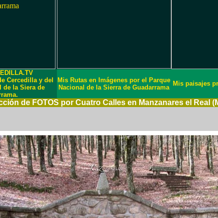
EDILLA.TV
Cercedilla y del
Mis Rutas en Imágenes por el Parque
Mis paisajes pr
 de la Siera de
Nacional de la Sierra de Guadarrama
rrama.
cción de FOTOS por Cuatro Calles en Manzanares el Real (M