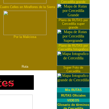
Cercedilla grande
Cuatro Celles en Miraflores de la Sierra
Plano de RUTAS por
Cercedilla super
grande
Por la Maliciosa
Plano de RUTAS por
Cercedilla fotográfico
Ruta
Super Foto de
Cercedilla
Mis RUTAS
RUTAS Oficiales
VIDEOS
Glosario de términos
de Cercedilla