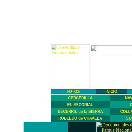
FOTOS
INICIO
CERCEDILLA
NA
EL ESCORIAL
BECERRIL de la SIERRA
COLL
ROBLEDO de CHAVELA
SO