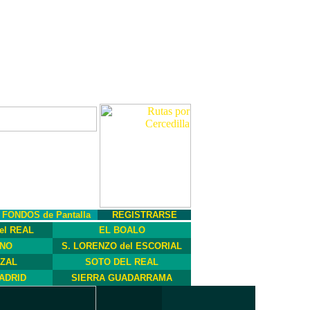
FONDOS de Pantalla
REGISTRARSE
el REAL
EL BOALO
INO
S. LORENZO del ESCORIAL
ZAL
SOTO DEL REAL
ADRID
SIERRA GUADARRAMA