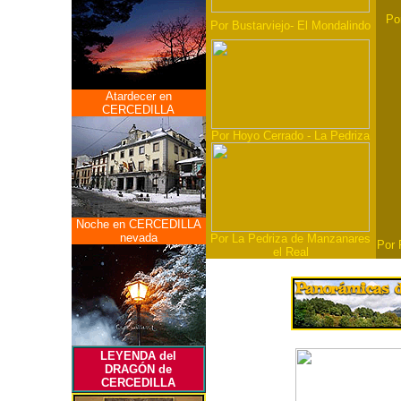
Po
Por Bustarviejo- El Mondalindo
Atardecer en
CERCEDILLA
Por Hoyo Cerrado - La Pedriza
Noche en CERCEDILLA
nevada
Por La Pedriza de Manzanares
Por 
el Real
LEYENDA del
DRAGÓN de
CERCEDILLA