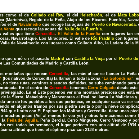
yos como el de
Collado del Rey
, el del
Helecharón
, el de
Mata Lobo
ca (Marichiva), Regato de la Peña, Atajo de los Picaros, Fuenfría, Nava
ríos el de
Navalmedio
que recoge las aguas del
Puerto de Navacerrada
,
La Venta
que recoge las aguas del
Valle de la Fuenfría
.
s valles que tiene
Cercedilla
.
El Valle de la Fuenfía
con lugares tan 
rceas, Navarrolaque, Los Miradores
. El valle de
Río Pradillo
con lugare
 Valle de Navalmedio
con lugares como
Collado Albo, la Ladera de la M
no que unió en el pasado
Madrid
con
Castilla la Vieja
por el
Puerto de
e Las
Comunidades de Madrid y Castilla León.
 las montañas que rodean
Cercedilla
, las más al sur se llaman La
Peña d
”
(los nativos de Cercedilla) la llaman a toda la zona
“La Golondrina”
, 
o, no tiene rutas, caminos o sendas definidas, se sube caminando para a
empinada. En el centro de
Cercedilla
tenemos
Cerro Colgado
desde este 
 privilegiado. En el Este podemos ver una montaña preciosa que está e
 de la Sierra, Mataelpino y Manzanares el Real, se llama La Maliciosa y 
da uno de los pueblos a los que pertenece, en cualquier caso va ser c
endo en algunos tramos por sus piedra suelta o por la nieve complicad
1944 que limita con El Espinar, los Molinos y Cercedilla, tiene unas pi
de muchos pisos (Así al menos lo veo yo) y otras formaciones como l
n la
Peña del Águila
, Peña Bercial, Cerro Minguete, Cerro Ventoso y por
bo casi todas las semanas, el lugar perfecto con una altitud de 1934 
áxima altitud que tiene el séptimo pico con 2138 metros.