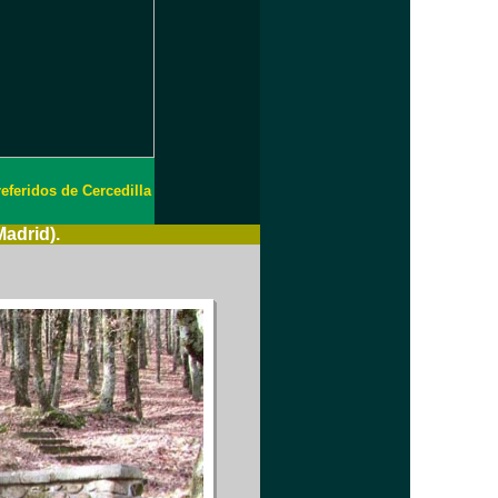
eferidos de Cercedilla
adrid).