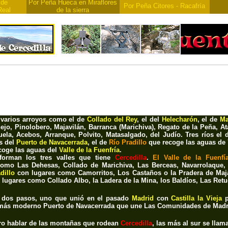
 de
Por Peña Hueca en Miraflores
Por Peña Citores - Racafría
Real
de la sierra
 varios arroyos como el de
Collado del Rey
, el del
Helecharón
, el de
Ma
ejo, Pinolobero, Majavilán, Barranca (Marichiva), Regato de la Peña, At
uela, Acebos, Arranque, Polvito, Matasalgado, del Judío
. Tres ríos el
s del
Puerto de Navacerrada
, el de
Río Pradillo
que recoge las aguas de
coge las aguas del
Valle de la Fuenfría
.
forman los tres valles que tiene
Cercedilla
.
El Valle de la Fuenfí
 como
Las Dehesas, Collado de Marichiva, Las Berceas, Navarrolaque,
dillo
con lugares como
Camorritos, Los Castaños o la Pradera de Maja
 lugares como
Collado Albo, la Ladera de la Mina, los Baldíos, Las Retue
 dos pasos, uno que unió en el pasado
Madrid
con
Castilla la Vieja
p
 más moderno P
uerto de Navacerrada
que une Las
Comunidades de Madrid
ro hablar de las montañas que rodean
Cercedilla
, las más al sur se lla