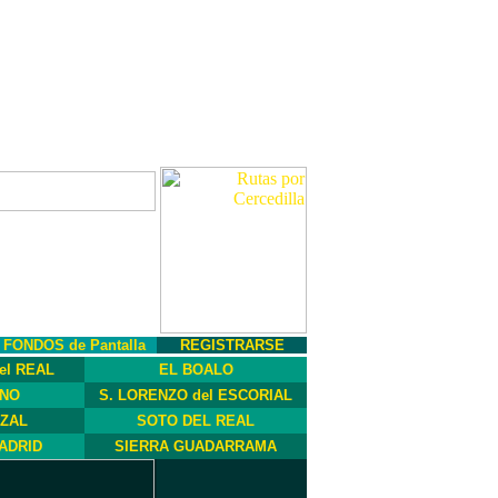
FONDOS de Pantalla
REGISTRARSE
el REAL
EL BOALO
INO
S. LORENZO del ESCORIAL
ZAL
SOTO DEL REAL
ADRID
SIERRA GUADARRAMA