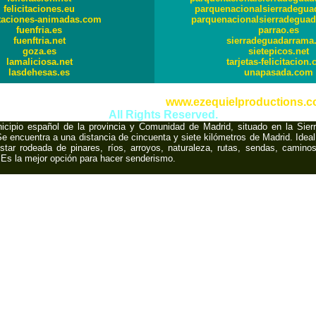
felicitaciones.eu
parquenacionalsierradegua
itaciones-animadas.com
parquenacionalsierradeguad
fuenfria.es
parrao.es
fuenftria.net
sierradeguadarrama.
goza.es
sietepicos.net
lamaliciosa.net
tarjetas-felicitacion
lasdehesas.es
unapasada.com
International Copyright © 2000,
www.ezequielproductions.
All Rights Reserved.
icipio español de la provincia y Comunidad de Madrid, situado en la Sie
e encuentra a una distancia de cincuenta y siete kilómetros de Madrid. Ideal
tar rodeada de pinares, ríos, arroyos, naturaleza, rutas, sendas, caminos
Es la mejor opción para hacer senderismo.