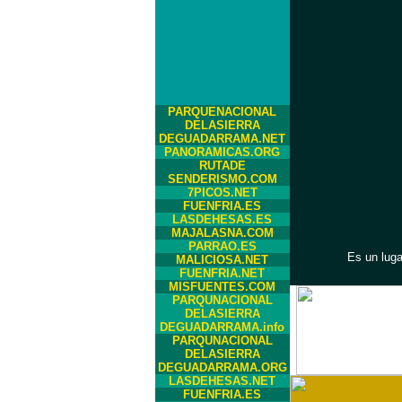
PARQUENACIONAL
DELASIERRA
DEGUADARRAMA.NET
PANORAMICAS.ORG
RUTADE
SENDERISMO.COM
7PICOS.NET
FUENFRIA.ES
LASDEHESAS.ES
MAJALASNA.COM
PARRAO.ES
Es un luga
MALICIOSA.NET
FUENFRIA.NET
MISFUENTES.COM
PARQUNACIONAL
DELASIERRA
DEGUADARRAMA.info
PARQUNACIONAL
DELASIERRA
DEGUADARRAMA.ORG
LASDEHESAS.NET
FUENFRIA.ES