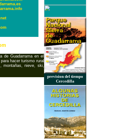
darrama.es
arrama.info
net
.com
com
rra de Guadarrama en el
 para hacer turismo rural
, montañas, nieve, ski,
prevision del tiempo
Cercedilla