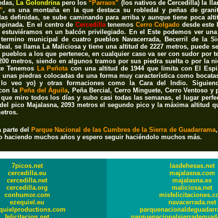
edas,
La Golondrina
pero los
“Parraos”
(los nativos de Cercedilla) la ll
”
, es una montaña en la que destaca su robledal y peñas de granito
s definidas, se sube caminando para arriba y aunque tiene poca alti
mpinada. En el centro de
Cercedilla
tenemos
Cerro Colgado
desde este l
 estuviéramos en un balcón privilegiado. En el Este podemos ver un
 termino municipal de cuatro pueblos Navacerrada, Becerril de la Si
eal, se llama La Maliciosa y tiene una altitud de 2227 metros, puede s
 pueblos a los que pertenece, en cualquier caso va ser con sudor por t
00 metros, siendo en algunos tramos por sus piedra suelta o por la n
este Tenemos
La Peñota
con una altitud de 1944 que limita con El Espi
ne unas piedras colocadas de una forma muy característica como bocat
 lo veo yo) y otras formaciones como la Cara del Indio. Siguie
con la
Peña del Águila
, Peña Bercial, Cerro Minguete, Cerro Ventoso y 
 que miro todos los días y subo casi todas las semanas, el lugar perfe
del pico Majalasna, 2093 metros el segundo pico y la máxima altitud qu
etros.
 parte del
Parque Nacional de las Cumbres de la Sierra de Guadarrama
levo haciendo muchos años y espero seguir haciéndolo muchos más.
WEB AMIGAS
7picos.net
lasdehesas.net
cercedilla.eu
majalasna.com
cercedilla.net
majalasna.es
cercedilla.org
maliciosa.net
conhumor.com
misfelicitaciones.
ezequiel.eu
navacerrada.net
quielproductions.com
parquenacionaldeguadar
felicitacion.net
parquenacionalsierradegua