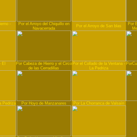
ierno -
Por el Arroyo del Chiquillo en
Por B
Por el Arroyo de San blas
Navacerrada
Me
- El
Por Cabeza de Hierro y el Circo
Por el Collado de la Ventana -
PorCua
de las Cerradillas
La Pedriza
a Pedriza
Por Hoyo de Manzanares
Por La Chorranca de Valsaín