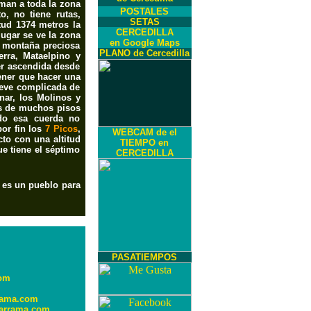
aman a toda la zona
POSTALES
, no tiene rutas,
SETAS
tud 1374 metros la
CERCEDILLA
ugar se ve la zona
en Google Maps
a montaña preciosa
PLANO de Cercedilla
erra, Mataelpino y
er ascendida desde
ener que hacer una
ieve complicada de
nar, los Molinos y
as de muchos pisos
ndo esa cuerda no
por fin los
7 Picos
,
WEBCAM de el
cto con una altitud
TIEMPO en
e tiene el séptimo
CERCEDILLA
, es un pueblo para
PASATIEMPOS
com
rama.com
darrama.com