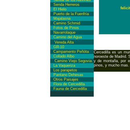
Senda Herreros
felic
El Hielo
Puerto de la Fuenfría
Majalasna
Camino Schmid
Fotos de Pinos
Navarrolaque
Camino del Agua
Vereda Alta
GR-10
Campamento Peñóta
Cercedilla es un mun
Collado Albo
noroeste de Madrid. S
Camino Viejo Segovia
y de montaña, por es
pinos, y mucho mas. 
La Vaqueriza
Los parapetos
Pantano Dehesas
Otros Paisajes
Flora de Cercedilla
Fauna de Cercedilla