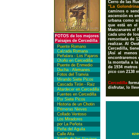
Cerro de las Ru
“La Golondrina
caminos o senda
ascensión es e
urbana como si
que está en el
Manzanares el R
cada uno de los
FOTOS de los mejores
remontada de 12
Paisajes de Cercedilla
realizar. Al O
Puente Romano
Cercedilla, tie
Calzada Romana
(Así al menos
Peñalara - Los Pajaros
encontraremos 
Otoño en Cercedilla
la montaña a la
Puente de Enmedio
de 1934 metros 
Ducha - Alemanes
pico con 2138 m
Fotos del Tranvia
Mirando Siete Picos
Cercedilla
forma
Cascada Tirón - Raiz
disfrutar, lo l
Atardecer en Cercedilla
Fuentes en Cercedilla
Por Siete Picos
Historia de un Chotin
Primeras Nieves
Collado Ventoso
Los Miradores
por La Peñota
Peña del Aguila
eze
Calle Alta
Senda de los Alevines