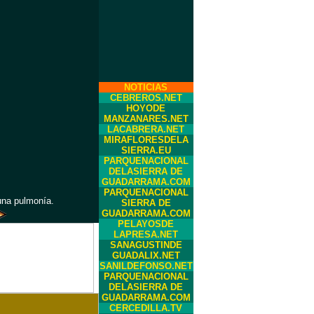
NOTICIAS
CEBREROS.NET
HOYODE
MANZANARES.NET
LACABRERA.NET
MIRAFLORESDELA
SIERRA.EU
PARQUENACIONAL
DELASIERRA DE
GUADARRAMA.COM
PARQUENACIONAL
una pulmonía.
SIERRA DE
GUADARRAMA.COM
PELAYOSDE
LAPRESA.NET
SANAGUSTINDE
GUADALIX.NET
SANILDEFONSO.NET
PARQUENACIONAL
DELASIERRA DE
GUADARRAMA.COM
CERCEDILLA.TV