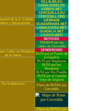
VILLALBA.EU
CADALSODELOS
VIDRIOS.NET
CERCEDILLA.EU
CERCEDILL.ORG
ecerril de la S. Collado
SIERRADE
diano y Navacerrada
GUADARRAMA.NET
LAMALICIOSA.NET
GUADALIX.NET
LOZOYA.INFO
NOTICIAS
TRANVIA por las
calles de Cercedilla
SENDERISMO
tro Celles en Miraflores
RUTA por el Puerto de
de la Sierra
la Fuenfría
RUTA por Majalasna
RUTA por los
Miradores
RUTA por Río Pradillo
RUTA por el Camino
Viejo de Segovia
Por la Maliciosa
Plano de RUTAS por
Cercedilla
Plano de RUTAS por