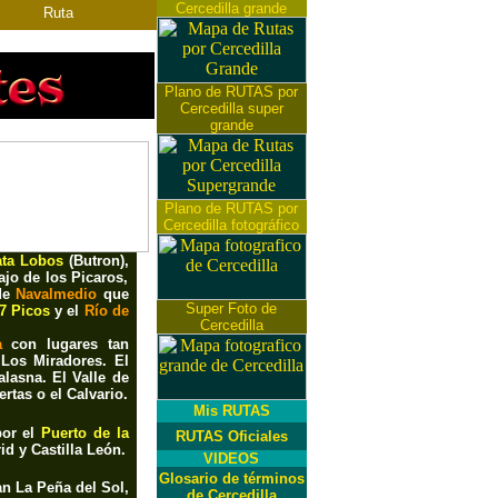
Cercedilla grande
Ruta
Plano de RUTAS por
Cercedilla super
grande
Plano de RUTAS por
Cercedilla fotográfico
ta Lobos
(Butron),
ajo de los Picaros,
 de
Navalmedio
que
Super Foto de
7 Picos
y el
Río de
Cercedilla
a
con lugares tan
 Los Miradores
. El
lasna. El Valle de
rtas o el Calvario.
Mis RUTAS
or el
Puerto de la
RUTAS Oficiales
 y Castilla León.
VIDEOS
Glosario de términos
man La
Peña del Sol,
de Cercedilla