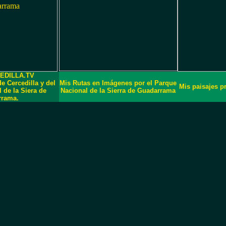
EDILLA.TV
Cercedilla y del
Mis Rutas en Imágenes por el Parque
Mis paisajes pr
 de la Siera de
Nacional de la Sierra de Guadarrama
rrama.