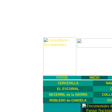
FOTOS
INICIO
CERCEDILLA
NA
EL ESCORIAL
BECERRIL de la SIERRA
COLL
ROBLEDO de CHAVELA
SO