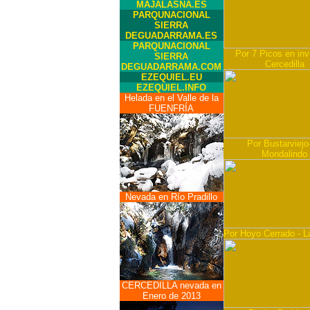
MAJALASNA.ES
PARQUNACIONAL
SIERRA
DEGUADARRAMA.ES
PARQUNACIONAL
Por 7 Picos en inv
SIERRA
Cercedilla
DEGUADARRAMA.COM
EZEQUIEL.EU
EZEQUIEL.INFO
Helada en el Valle de la
FUENFRÍA
Por Bustarviejo
Mondalindo
Nevada en Río Pradillo
Por Hoyo Cerrado - L
CERCEDILLA nevada en
Enero de 2013