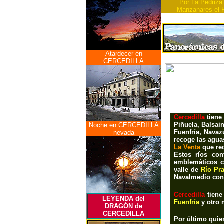
Por La Pedriza
Manzanares el 
Atardecer en
CERCEDILLA
Cercedilla
tiene
Piñuela, Balsain
Noche en CERCEDILLA
Fuenfría, Navaz
nevada
recoge las agua
La Venta
que re
Estos ríos con
emblemáticos
valle de
Río Pra
Navalmedio
con
Cercedilla
tiene
LEYENDA del
Fuenfría
y otro
DRAGÓN de
CERCEDILLA
Por último quie