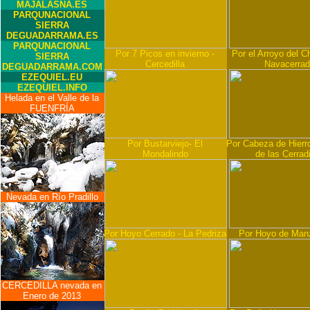
MAJALASNA.ES
PARQUNACIONAL
SIERRA
DEGUADARRAMA.ES
PARQUNACIONAL
Por 7 Picos en invierno -
Por el Arroyo del Ch
SIERRA
Cercedilla
Navacerra
DEGUADARRAMA.COM
EZEQUIEL.EU
EZEQUIEL.INFO
Helada en el Valle de la
FUENFRÍA
Por Bustarviejo- El
Por Cabeza de Hierro
Mondalindo
de las Cerradi
Nevada en Río Pradillo
Por Hoyo Cerrado - La Pedriza
Por Hoyo de Man
CERCEDILLA nevada en
Enero de 2013