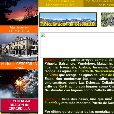
Por La Pedriza de
Por Peña Hueca en 
Manzanares el Real
de la sierr
Atardecer en
CERCEDILLA
Cercedilla
tiene varios arroyos como el de
Piñuela, Balsainejo, Pinolobero, Majavilán,
Noche en CERCEDILLA
Fuenfría, Navazuela, Acebos, Arranque, Po
nevada
recoge las aguas del
Puerto de Navacerrada
La Venta
que recoge las aguas del
Valle de 
Estos ríos conforman los tres valles q
emblemáticos como
Las Dehesas, Collado
valle de
Río Pradillo
con lugares como
Ca
Navalmedio
con lugares como
Collado Albo,
Cercedilla
tiene dos pasos, uno que unió
LEYENDA del
Fuenfría
y otro más moderno P
uerto de Na
DRAGÓN de
CERCEDILLA
Por último quiero hablar de las montañas 