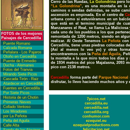
Cerro de las Ruedas,
La Golondrina
pero l
“La Golondrina”
, es una montaña en la q
caminos o sendas definidas, se sube camin
ascensión es empinada. En el centro de
Ce
urbana como si estuviéramos en un balcón
que está en el termino municipal de cuat
Manzanares el Real, se llama La Maliciosa 
cada uno de los pueblos a los que pertenec
FOTOS de los mejores
remontada de 1200 metros, siendo en algun
Paisajes de Cercedilla
realizar. Al Oeste Tenemos
La Peñota
con 
Puente Romano
Cercedilla, tiene unas piedras colocadas 
Calzada Romana
(Así al menos lo veo yo) y otras form
Peñalara - Los Pajaros
encontraremos con la
Peña del Águila
, Peñ
Otoño en Cercedilla
la montaña a la que miro todos los días y 
Puente de Enmedio
de 1934 metros del pico Majalasna, 2093 me
Ducha - Alemanes
pico con 2138 metros.
Fotos del Tranvia
Mirando Siete Picos
Cercedilla
forma parte del
Parque Nacional 
Cascada Tirón - Raiz
disfrutar, lo llevo haciendo muchos años 
Atardecer en Cercedilla
Fuentes en Cercedilla
Por Siete Picos
Historia de un Chotin
7picos.net
Primeras Nieves
cercedilla.eu
Collado Ventoso
cercedilla.net
Los Miradores
cercedilla.org
por La Peñota
conhumor.com
Peña del Aguila
ezequiel.eu
ezequielproductions.com
Calle Alta
felicitacion.net
Senda de los Alevines