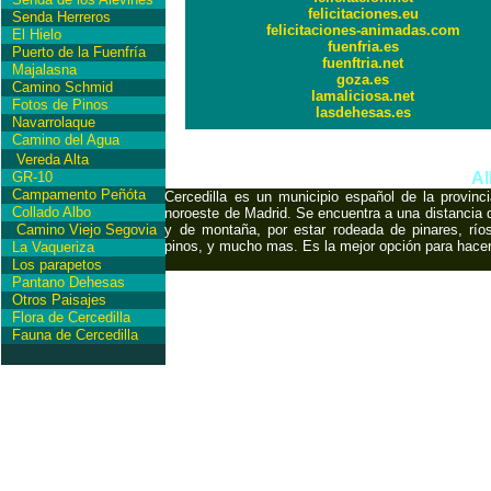
felicitaciones.eu
Senda Herreros
felicitaciones-animadas.com
El Hielo
fuenfria.es
Puerto de la Fuenfría
fuenftria.net
Majalasna
goza.es
Camino Schmid
lamaliciosa.net
Fotos de Pinos
lasdehesas.es
Navarrolaque
Camino del Agua
International Copyrigh
Vereda Alta
GR-10
Al
Campamento Peñóta
Cercedilla es un municipio español de la provin
Collado Albo
noroeste de Madrid. Se encuentra a una distancia d
Camino Viejo Segovia
y de montaña, por estar rodeada de pinares, ríos
pinos, y mucho mas. Es la mejor opción para hace
La Vaqueriza
Los parapetos
Pantano Dehesas
Otros Paisajes
Flora de Cercedilla
Fauna de Cercedilla